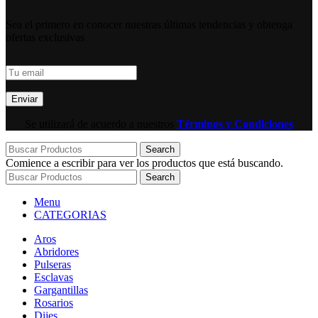
Sea el primero en conocer nuestras últimas tendencias y obtenga
ofertas exclusivas
Se utilizará de acuerdo a nuestros
Términos y Condiciones
Search
Comience a escribir para ver los productos que está buscando.
Search
Menu
CATEGORIAS
Aros
Abridores
Pulseras
Esclavas
Gargantillas
Rosarios
Dijes