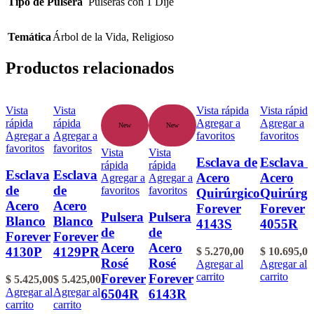
Tipo de Pulsera
Pulseras con 1 Dije
Temática
Árbol de la Vida
,
Religioso
Productos relacionados
Vista
Vista
Vista rápida
Vista rápida
rápida
rápida
Agregar a
Agregar a
New
New
Agregar a
Agregar a
favoritos
favoritos
favoritos
favoritos
Vista
Vista
Esclava de
Esclava 
rápida
rápida
Esclava
Esclava
Acero
Acero
Agregar a
Agregar a
de
de
favoritos
favoritos
Quirúrgico
Quirúrgi
Acero
Acero
Forever
Forever
Pulsera
Pulsera
Blanco
Blanco
4143S
4055R
de
de
Forever
Forever
Acero
Acero
4130P
4129PR
$
5.270,00
$
10.695,00
Rosé
Rosé
Agregar al
Agregar al
carrito
carrito
Forever
Forever
$
5.425,00
$
5.425,00
Agregar al
Agregar al
6504R
6143R
carrito
carrito