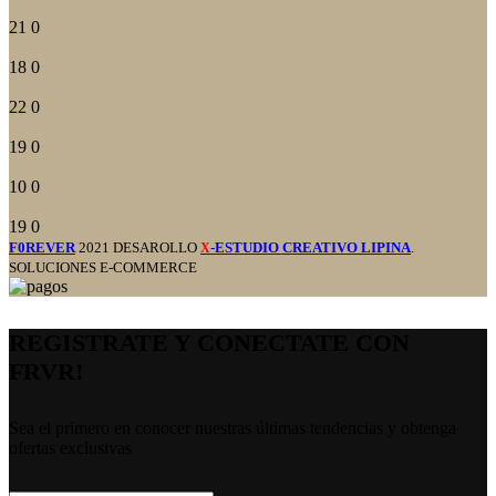
21
0
18
0
22
0
19
0
10
0
19
0
F0REVER
2021 DESAROLLO
-ESTUDIO CREATIVO LIPINA
.
X
SOLUCIONES E-COMMERCE
REGISTRATE Y CONECTATE CON
FRVR!
Sea el primero en conocer nuestras últimas tendencias y obtenga
ofertas exclusivas