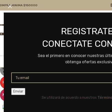
OMPRA MINIMA $150000
Atención por WA
Consultanos
REGISTRATE
+54 9 11 7166-5043
ventas@frvr.com.ar
CONECTATE CON
Sea el primero en conocer nuestras últ
obtenga ofertas exclusi
SOLD
OUT
HOT
NEW
Se utilizará de acuerdo a nuestros
Término