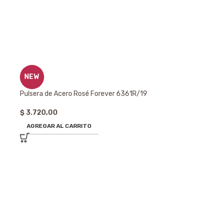
NEW
Pulsera de Acero Rosé Forever 6361R/19
$
3.720,00
AGREGAR AL CARRITO
Esclava de Acer
4055RB