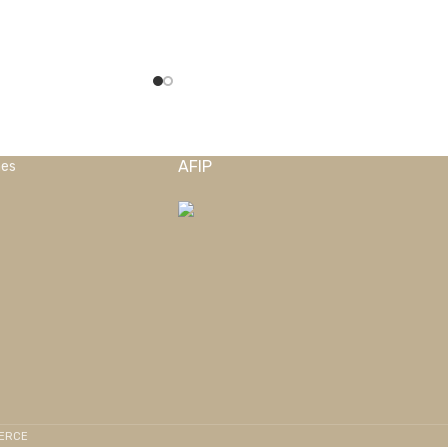
AFIP
nes
MERCE