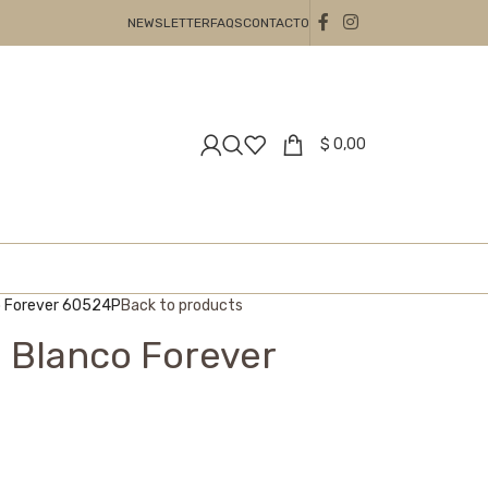
NEWSLETTER
FAQS
CONTACTO
$
0,00
o Forever 60524P
Back to products
 Blanco Forever