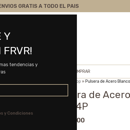
ENVIOS GRATIS A TODO EL PAIS
 Y
 FRVR!
imas tendencias y
HOME
SHOP
SOBRE NOSOTROS
COMO COMPRAR
vas
Portada
»
Shop
»
Pulsera de Acero Blanc
Pulsera de Acero
60524P
s y Condiciones
$
9.300,00