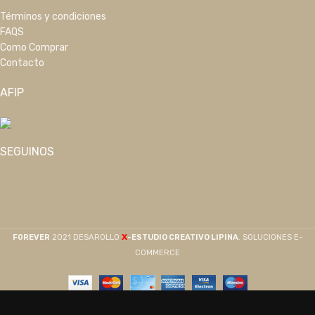
Términos y condiciones
FAQS
Como Comprar
Contacto
AFIP
SEGUINOS
X
F0REVER
2021 DESAROLLO
-ESTUDIO CREATIVO LIPINA
. SOLUCIONES E-
COMMERCE