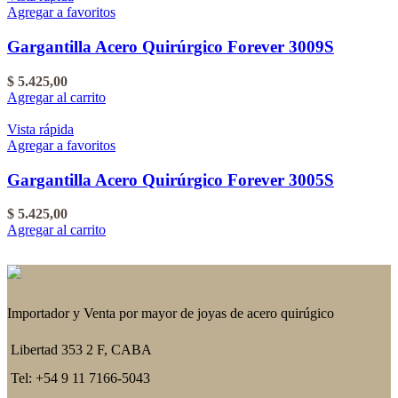
Agregar a favoritos
Gargantilla Acero Quirúrgico Forever 3009S
$
5.425,00
Agregar al carrito
Vista rápida
Agregar a favoritos
Gargantilla Acero Quirúrgico Forever 3005S
$
5.425,00
Agregar al carrito
Importador y Venta por mayor de joyas de acero quirúgico
Libertad 353 2 F, CABA
Tel: +54 9 11 7166-5043