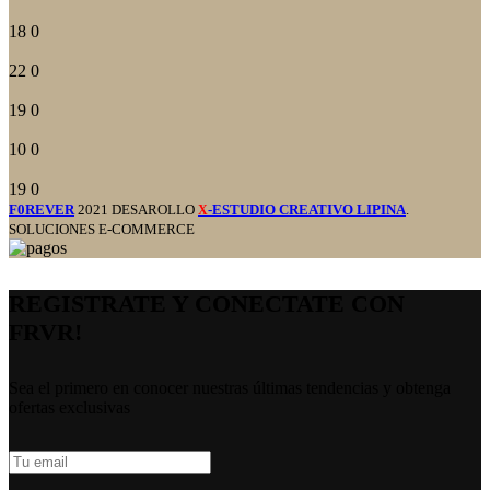
18
0
22
0
19
0
10
0
19
0
F0REVER
2021 DESAROLLO
-ESTUDIO CREATIVO LIPINA
.
X
SOLUCIONES E-COMMERCE
REGISTRATE Y CONECTATE CON
FRVR!
Sea el primero en conocer nuestras últimas tendencias y obtenga
ofertas exclusivas