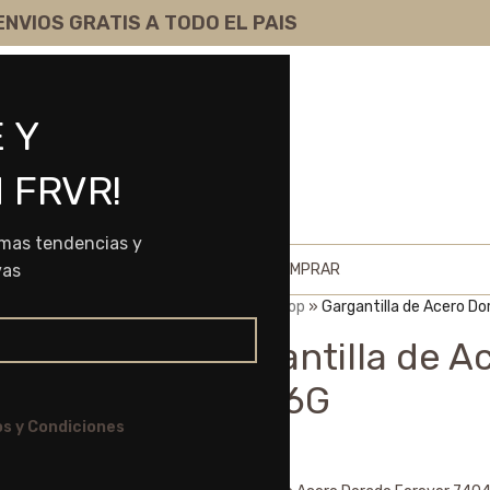
ENVIOS GRATIS A TODO EL PAIS
 Y
 FRVR!
imas tendencias y
HOME
SHOP
SOBRE NOSOTROS
COMO COMPRAR
vas
Portada
»
Shop
»
Gargantilla de Acero D
Gargantilla de A
74046G
s y Condiciones
$
10.230,00