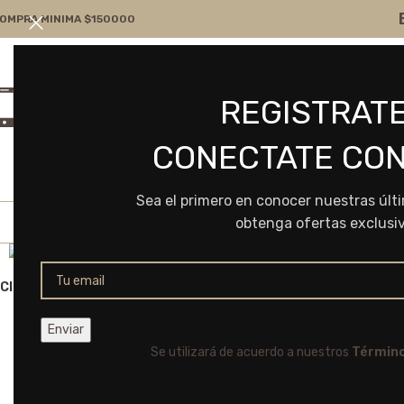
OMPRA MINIMA $150000
Atención por WA
Consultanos
REGISTRATE
+54 9 11 7166-5043
ventas@frvr.com.ar
CONECTATE CON
Sea el primero en conocer nuestras últ
obtenga ofertas exclusi
Click to enlarge
Se utilizará de acuerdo a nuestros
Término