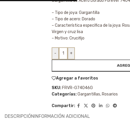
Gargantilla de Acero Dorado Forever 740
– Tipo de joya: Gargantilla
– Tipo de acero: Dorado
– Característica específica de la joya: Ro
Virgen y cruz lisa
– Motivo: Crucifijo
-
+
AGREG
Agregar a favoritos
SKU:
FRVR-G74046G
Categorías:
Gargantillas
,
Rosarios
Compartir:
DESCRIPCIÓN
INFORMACIÓN ADICIONAL