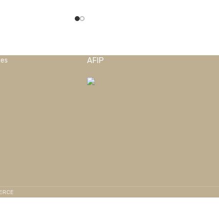
AFIP
nes
MERCE