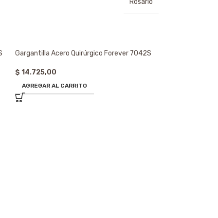
Rosario
S
Gargantilla Acero Quirúrgico Forever 7042S
$
14.725,00
AGREGAR AL CARRITO
Gargantilla Acer
$
6.820,00
AGREGAR AL CA