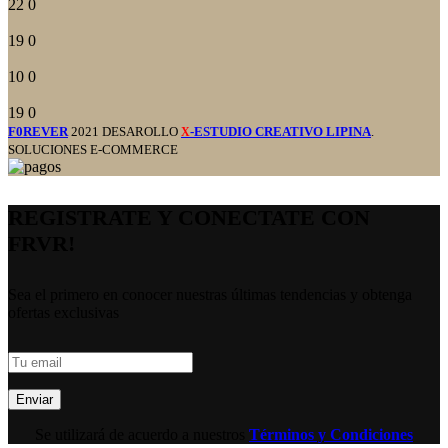
22
0
19
0
10
0
19
0
F0REVER
2021 DESAROLLO
-ESTUDIO CREATIVO LIPINA
.
X
SOLUCIONES E-COMMERCE
REGISTRATE Y CONECTATE CON
FRVR!
Sea el primero en conocer nuestras últimas tendencias y obtenga
ofertas exclusivas
Se utilizará de acuerdo a nuestros
Términos y Condiciones