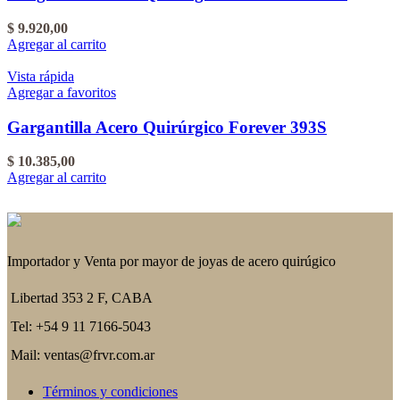
$
9.920,00
Agregar al carrito
Vista rápida
Agregar a favoritos
Gargantilla Acero Quirúrgico Forever 393S
$
10.385,00
Agregar al carrito
Importador y Venta por mayor de joyas de acero quirúgico
Libertad 353 2 F, CABA
Tel: +54 9 11 7166-5043
Mail: ventas@frvr.com.ar
Términos y condiciones