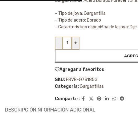
Gargantilla de Acero Dorado Forever 731
– Tipo de joya: Gargantilla
– Tipo de acero: Dorado
– Característica específica de la joya: Dije 
-
+
AGREG
Agregar a favoritos
SKU:
FRVR-G73185G
Categoría:
Gargantillas
Compartir:
DESCRIPCIÓN
INFORMACIÓN ADICIONAL