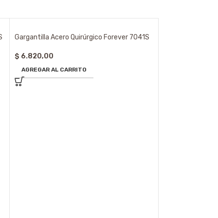
S
Gargantilla Acero Quirúrgico Forever 7041S
$
6.820,00
AGREGAR AL CARRITO
Gargantilla Acero
7022SP
$
9.920,00
AGREGAR AL CA