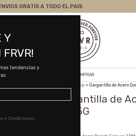
ENVIOS GRATIS A TODO EL PAIS
 Y
 FRVR!
imas tendencias y
HOME
SHOP
SOBRE NOSOTROS
COMO COMPRAR
vas
Portada
»
Shop
»
Gargantilla de Acero D
Gargantilla de A
73185G
s y Condiciones
$
3.565,00