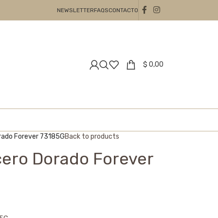
NEWSLETTER
FAQS
CONTACTO
$
0,00
orado Forever 73185G
Back to products
cero Dorado Forever