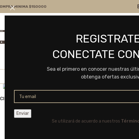
OMPRA MINIMA $150000
Atención por WA
Consultanos
REGISTRATE
+54 9 11 7166-5043
ventas@frvr.com.ar
CONECTATE CON
Sea el primero en conocer nuestras últ
obtenga ofertas exclusi
Click to enlarge
Se utilizará de acuerdo a nuestros
Término