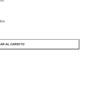
85G
liso
AR AL CARRITO