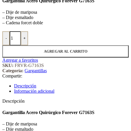
Gargantilla Acero Quirúrgico Forever G7163S
– Dije de mariposa
– Dije esmaltado
– Cadena forcet doble
Gargantilla Acero Quirúrgico Forever 7163S cantidad
-
+
AGREGAR AL CARRITO
Agregar a favoritos
SKU:
FRVR-G7163S
Categoría:
Gargantillas
Compartir:
Descripción
Información adicional
Descripción
Gargantilla Acero Quirúrgico Forever G7163S
– Dije de mariposa
– Dije esmaltado