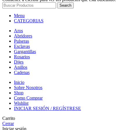
Search
Menu
CATEGORIAS
Aros
Abridores
Pulseras
Esclavas
Gargantillas
Rosarios
Dijes
Anillos
Cadenas
Inicio
Sobre Nosotros
Shop
Como Comprar
Wishlist
INICIAR SESIÓN / REGÍSTRESE
Carrito
Cerrar
Iniciar sesión