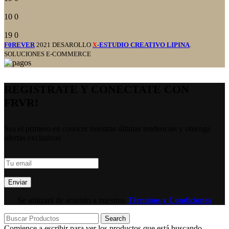
10
0
19
0
F0REVER
2021 DESAROLLO
-ESTUDIO CREATIVO LIPINA
.
X
SOLUCIONES E-COMMERCE
REGISTRATE Y CONECTATE CON
FRVR!
Sea el primero en conocer nuestras últimas tendencias y obtenga
ofertas exclusivas
Se utilizará de acuerdo a nuestros
Términos y Condiciones
Search
Comience a escribir para ver los productos que está buscando.