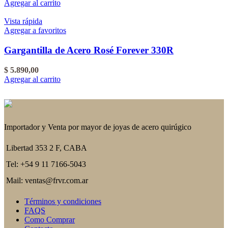
Agregar al carrito
Vista rápida
Agregar a favoritos
Gargantilla de Acero Rosé Forever 330R
$
5.890,00
Agregar al carrito
Importador y Venta por mayor de joyas de acero quirúgico
Libertad 353 2 F, CABA
Tel: +54 9 11 7166-5043
Mail: ventas@frvr.com.ar
Términos y condiciones
FAQS
Como Comprar