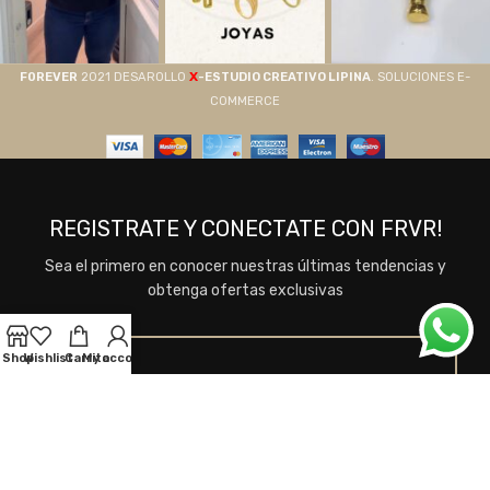
X
F0REVER
2021 DESAROLLO
-ESTUDIO CREATIVO LIPINA
. SOLUCIONES E-
COMMERCE
REGISTRATE Y CONECTATE CON FRVR!
Sea el primero en conocer nuestras últimas tendencias y
obtenga ofertas exclusivas
Shop
Wishlist
Carrito
My account
Se utilizará de acuerdo a nuestros
Términos y
Condiciones