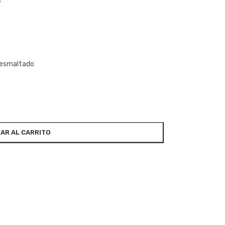
S
e esmaltado
AR AL CARRITO