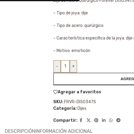
Dije de Acero Quirúrgico Forever DI50347
– Tipo de joya: dije
– Tipo de acero: quirúrgico
– Característica específica de la joya: dij
– Motivo: emoticón
-
+
AGREG
Agregar a favoritos
SKU:
FRVR-DI50347S
Categoría:
Dijes
Compartir:
DESCRIPCIÓN
INFORMACIÓN ADICIONAL