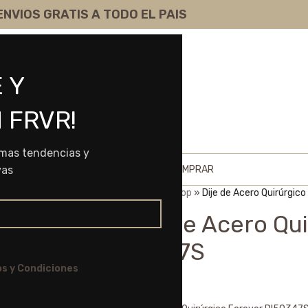
ENVIOS GRATIS A TODO EL PAIS
 Y
 FRVR!
imas tendencias y
HOME
SHOP
SOBRE NOSOTROS
COMO COMPRAR
vas
Portada
»
Shop
»
Dije de Acero Quirúrgic
Dije de Acero Qu
50347S
s y Condiciones
$
3.720,00