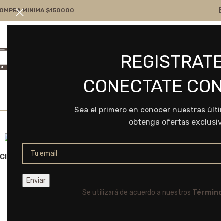
OMPRA MINIMA $150000
Atención por WA
Consultanos
REGISTRATE
+54 9 11 7166-5043
ventas@frvr.com.ar
CONECTATE CON
Sea el primero en conocer nuestras últ
obtenga ofertas exclusi
Click to enlarge
Se utilizará de acuerdo a nuestros
Término