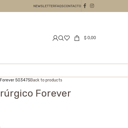
NEWSLETTER
FAQS
CONTACTO
$
0,00
o Forever 50347S
Back to products
irúrgico Forever