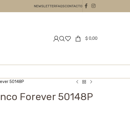
NEWSLETTER
FAQS
CONTACTO
$
0,00
orever 50148P
anco Forever 50148P