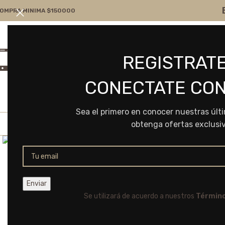
OMPRA MINIMA $150000
Atención por WA
Consultanos
REGISTRATE
+54 9 11 7166-5043
ventas@frvr.com.ar
CONECTATE CON
Sea el primero en conocer nuestras últ
obtenga ofertas exclusi
Click to enlarge
Se utilizará de acuerdo a nuestros
Término