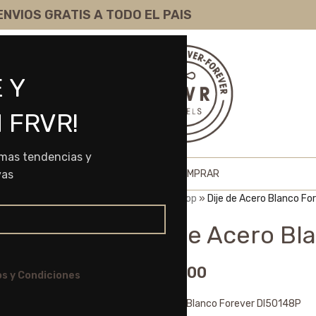
ENVIOS GRATIS A TODO EL PAIS
 Y
 FRVR!
imas tendencias y
HOME
SHOP
SOBRE NOSOTROS
COMO COMPRAR
vas
Portada
»
Shop
»
Dije de Acero Blanco F
Dije de Acero Bl
$
4.960,00
s y Condiciones
Dije de Acero Blanco Forever DI50148P