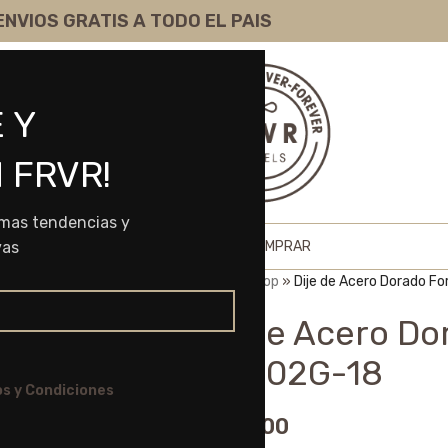
ENVIOS GRATIS A TODO EL PAIS
 Y
 FRVR!
imas tendencias y
HOME
SHOP
SOBRE NOSOTROS
COMO COMPRAR
vas
Portada
»
Shop
»
Dije de Acero Dorado F
Dije de Acero Do
SAB002G-18
s y Condiciones
$
5.735,00