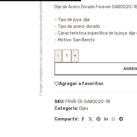
Dije de Acero Dorado Forever SAB002G-1
– Tipo de joya: dije
– Tipo de acero: dorado
– Característica específica de la joya: dij
– Motivo: San Benito
-
+
AGREG
Agregar a favoritos
SKU:
FRVR-DI-SAB002G-18
Categoría:
Dijes
Compartir: