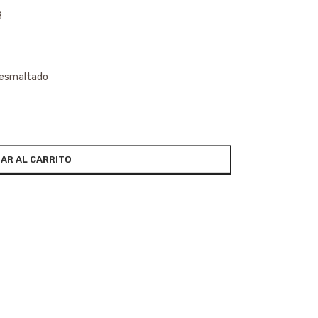
8
e esmaltado
AR AL CARRITO