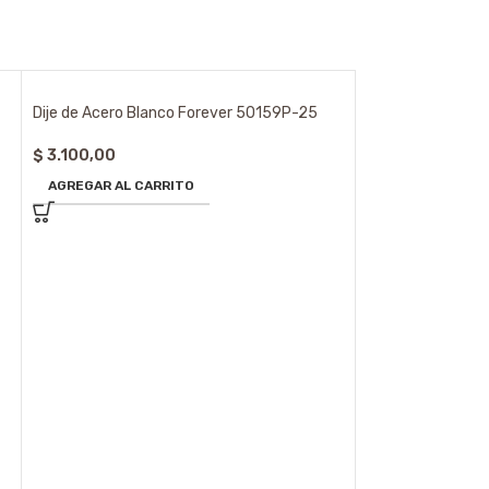
Dije de Acero Blanco Forever 50159P-25
$
3.100,00
AGREGAR AL CARRITO
Dije de Acero Bl
$
5.580,00
AGREGAR AL CA