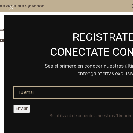
OMPRA MINIMA $150000
Atención por WA
Consultanos
REGISTRATE
+54 9 11 7166-5043
ventas@frvr.com.ar
CONECTATE CON
Sea el primero en conocer nuestras últ
obtenga ofertas exclusi
Se utilizará de acuerdo a nuestros
Término