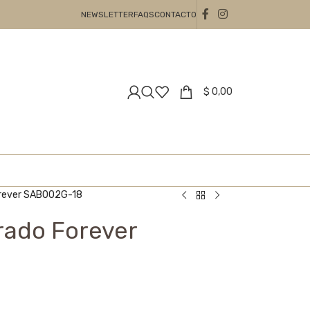
NEWSLETTER
FAQS
CONTACTO
$
0,00
orever SAB002G-18
rado Forever