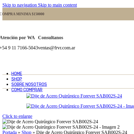
Skip to navigation
Skip to main content
COMPRA MINIMA $150000
Atención por WA
Consultanos
+54 9 11 7166-5043
ventas@frvr.com.ar
HOME
SHOP
SOBRE NOSOTROS
COMO COMPRAR
Click to enlarge
Portada
»
Shop
»
Dije de Acero Quirúrgico Forever SAB002S-24