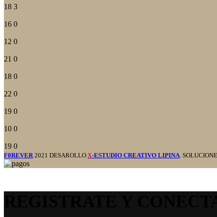
18
3
16
0
12
0
21
0
18
0
22
0
19
0
10
0
19
0
F0REVER
2021 DESAROLLO
-ESTUDIO CREATIVO LIPINA
. SOLUCION
X
REGISTRATE Y CONECT