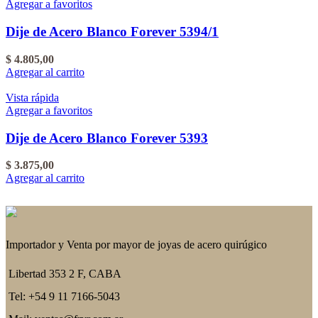
Agregar a favoritos
Dije de Acero Blanco Forever 5394/1
$
4.805,00
Agregar al carrito
Vista rápida
Agregar a favoritos
Dije de Acero Blanco Forever 5393
$
3.875,00
Agregar al carrito
Importador y Venta por mayor de joyas de acero quirúgico
Libertad 353 2 F, CABA
Tel: +54 9 11 7166-5043