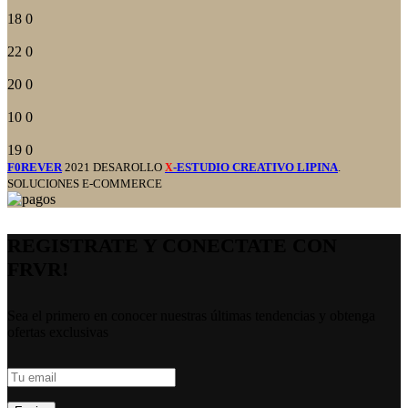
18
0
22
0
20
0
10
0
19
0
F0REVER
2021 DESAROLLO
-ESTUDIO CREATIVO LIPINA
.
X
SOLUCIONES E-COMMERCE
REGISTRATE Y CONECTATE CON
FRVR!
Sea el primero en conocer nuestras últimas tendencias y obtenga
ofertas exclusivas