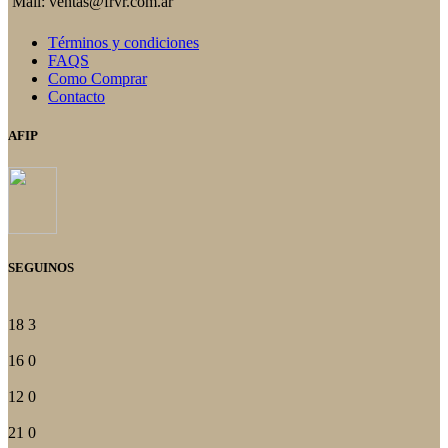
Mail: ventas@frvr.com.ar
Términos y condiciones
FAQS
Como Comprar
Contacto
AFIP
SEGUINOS
18
3
16
0
12
0
21
0