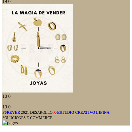
19
0
10
0
19
0
F0REVER
2021 DESAROLLO
-ESTUDIO CREATIVO LIPINA
.
X
SOLUCIONES E-COMMERCE