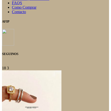
del
FAQS
producto
Como Comprar
Contacto
AFIP
SEGUINOS
18
3