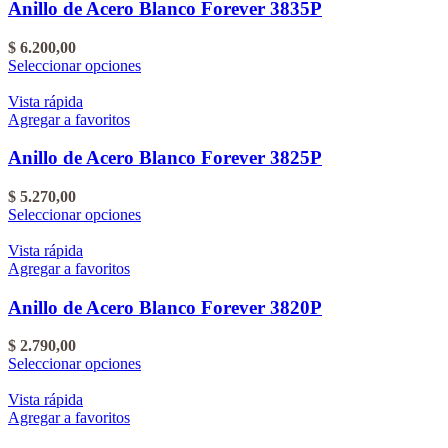
Anillo de Acero Blanco Forever 3835P
$
6.200,00
Este
Seleccionar opciones
producto
tiene
Vista rápida
varias
Agregar a favoritos
variantes.
Las
Anillo de Acero Blanco Forever 3825P
opciones
se
$
5.270,00
pueden
Este
Seleccionar opciones
elegir
producto
en
tiene
Vista rápida
la
varias
Agregar a favoritos
página
variantes.
del
Las
Anillo de Acero Blanco Forever 3820P
producto
opciones
se
$
2.790,00
pueden
Este
Seleccionar opciones
elegir
producto
en
tiene
Vista rápida
la
varias
Agregar a favoritos
página
variantes.
del