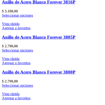
Las
Anillo de Acero Blanco Forever 3816P
producto
opciones
se
$
3.100,00
pueden
Este
Seleccionar opciones
elegir
producto
en
tiene
Vista rápida
la
varias
Agregar a favoritos
página
variantes.
del
Las
Anillo de Acero Blanco Forever 3805P
producto
opciones
se
$
2.790,00
pueden
Este
Seleccionar opciones
elegir
producto
en
tiene
Vista rápida
la
varias
Agregar a favoritos
página
variantes.
del
Las
Anillo de Acero Blanco Forever 3800P
producto
opciones
se
$
2.790,00
pueden
Este
Seleccionar opciones
elegir
producto
en
tiene
Vista rápida
la
varias
Agregar a favoritos
página
variantes.
del