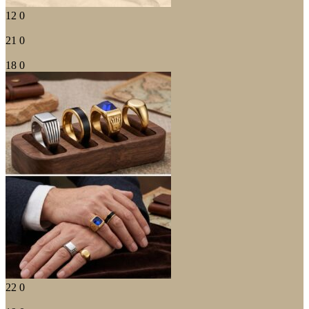
12
0
21
0
18
0
22
0