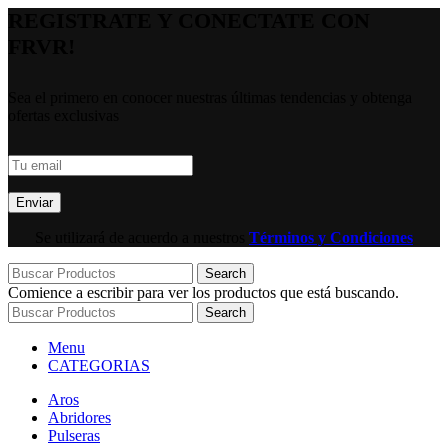
REGISTRATE Y CONECTATE CON
FRVR!
Sea el primero en conocer nuestras últimas tendencias y obtenga
ofertas exclusivas
Se utilizará de acuerdo a nuestros
Términos y Condiciones
Search
Comience a escribir para ver los productos que está buscando.
Search
Menu
CATEGORIAS
Aros
Abridores
Pulseras