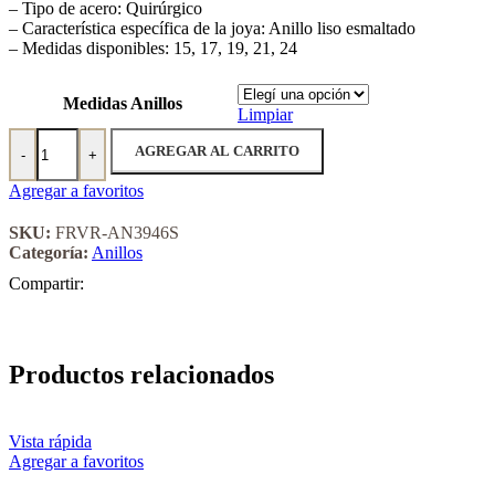
– Tipo de acero: Quirúrgico
– Característica específica de la joya: Anillo liso esmaltado
– Medidas disponibles: 15, 17, 19, 21, 24
Medidas Anillos
Limpiar
Anillo de Acero Quirúrgico Forever 3946S cantidad
AGREGAR AL CARRITO
-
+
Agregar a favoritos
SKU:
FRVR-AN3946S
Categoría:
Anillos
Compartir:
Productos relacionados
Vista rápida
Agregar a favoritos