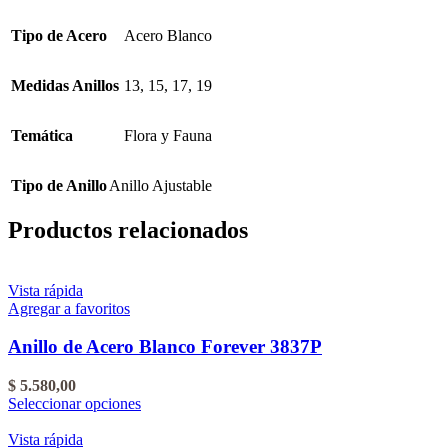
Tipo de Acero
Acero Blanco
Medidas Anillos
13
,
15
,
17
,
19
Temática
Flora y Fauna
Tipo de Anillo
Anillo Ajustable
Productos relacionados
Vista rápida
Agregar a favoritos
Anillo de Acero Blanco Forever 3837P
$
5.580,00
Este
Seleccionar opciones
producto
tiene
Vista rápida