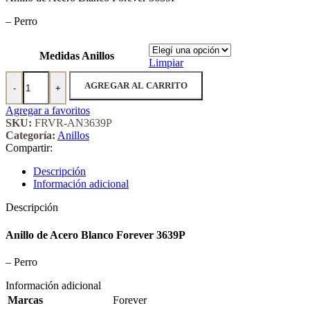
– Perro
Medidas Anillos
Limpiar
Anillo de Acero Blanco Forever 3639P cantidad
AGREGAR AL CARRITO
-
+
Agregar a favoritos
SKU:
FRVR-AN3639P
Categoría:
Anillos
Compartir:
Descripción
Información adicional
Descripción
Anillo de Acero Blanco Forever 3639P
– Perro
Información adicional
Marcas
Forever