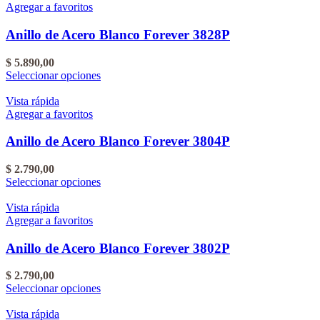
varias
Agregar a favoritos
variantes.
Las
Anillo de Acero Blanco Forever 3828P
opciones
se
$
5.890,00
pueden
Este
Seleccionar opciones
elegir
producto
en
tiene
Vista rápida
la
varias
Agregar a favoritos
página
variantes.
del
Las
Anillo de Acero Blanco Forever 3804P
producto
opciones
se
$
2.790,00
pueden
Este
Seleccionar opciones
elegir
producto
en
tiene
Vista rápida
la
varias
Agregar a favoritos
página
variantes.
del
Las
Anillo de Acero Blanco Forever 3802P
producto
opciones
se
$
2.790,00
pueden
Este
Seleccionar opciones
elegir
producto
en
tiene
Vista rápida