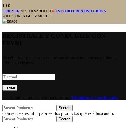
19
0
F0REVER
2021 DESAROLLO
-ESTUDIO CREATIVO LIPINA
.
X
SOLUCIONES E-COMMERCE
REGISTRATE Y CONECTATE CON
FRVR!
Sea el primero en conocer nuestras últimas tendencias y obtenga
ofertas exclusivas
Se utilizará de acuerdo a nuestros
Términos y Condiciones
Search
Comience a escribir para ver los productos que está buscando.
Search