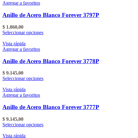
la
varias
Agregar a favoritos
página
variantes.
del
Las
Anillo de Acero Blanco Forever 3797P
producto
opciones
se
$
1.860,00
pueden
Este
Seleccionar opciones
elegir
producto
en
tiene
Vista rápida
la
varias
Agregar a favoritos
página
variantes.
del
Las
Anillo de Acero Blanco Forever 3778P
producto
opciones
se
$
9.145,00
pueden
Este
Seleccionar opciones
elegir
producto
en
tiene
Vista rápida
la
varias
Agregar a favoritos
página
variantes.
del
Las
Anillo de Acero Blanco Forever 3777P
producto
opciones
se
$
9.145,00
pueden
Este
Seleccionar opciones
elegir
producto
en
tiene
Vista rápida