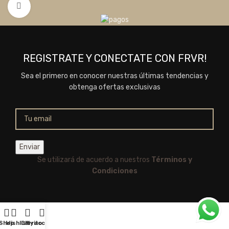
Click to enlarge
REGISTRATE Y CONECTATE CON FRVR!
Sea el primero en conocer nuestras últimas tendencias y
obtenga ofertas exclusivas
Se utilizará de acuerdo a nuestros
Términos y
Condiciones
Shop
Wishlist
Carrito
My account