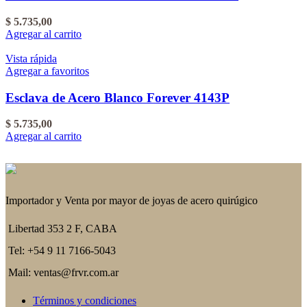
$
5.735,00
Agregar al carrito
Vista rápida
Agregar a favoritos
Esclava de Acero Blanco Forever 4143P
$
5.735,00
Agregar al carrito
Importador y Venta por mayor de joyas de acero quirúgico
Libertad 353 2 F, CABA
Tel: +54 9 11 7166-5043
Mail: ventas@frvr.com.ar
Términos y condiciones