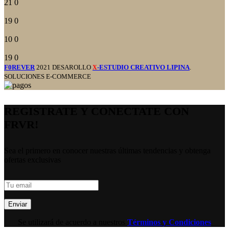
21
0
19
0
10
0
19
0
F0REVER
2021 DESAROLLO
-ESTUDIO CREATIVO LIPINA
.
X
SOLUCIONES E-COMMERCE
REGISTRATE Y CONECTATE CON
FRVR!
Sea el primero en conocer nuestras últimas tendencias y obtenga
ofertas exclusivas
Se utilizará de acuerdo a nuestros
Términos y Condiciones