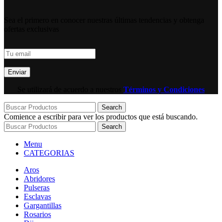
Sea el primero en conocer nuestras últimas tendencias y obtenga
ofertas exclusivas
Se utilizará de acuerdo a nuestros
Términos y Condiciones
Search
Comience a escribir para ver los productos que está buscando.
Search
Menu
CATEGORIAS
Aros
Abridores
Pulseras
Esclavas
Gargantillas
Rosarios