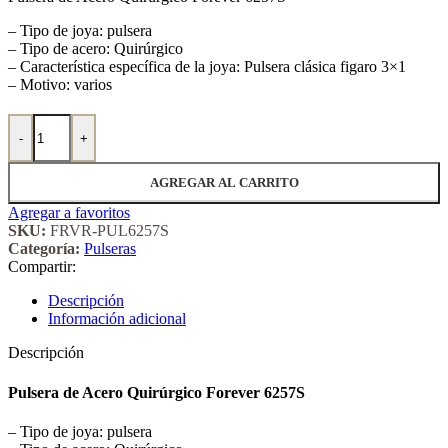
– Tipo de joya: pulsera
– Tipo de acero: Quirúrgico
– Característica específica de la joya: Pulsera clásica figaro 3×1
– Motivo: varios
Pulsera de Acero Quirúrgico Forever 6257S cantidad
-
+
AGREGAR AL CARRITO
Agregar a favoritos
SKU:
FRVR-PUL6257S
Categoría:
Pulseras
Compartir:
Descripción
Información adicional
Descripción
Pulsera de Acero Quirúrgico Forever 6257S
– Tipo de joya: pulsera