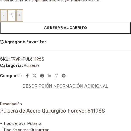
– Característica específica de la joya: Pulsera clásica
-
+
AGREGAR AL CARRITO
Agregar a favoritos
SKU:
FRVR-PUL61196S
Categoría:
Pulseras
Compartir:
DESCRIPCIÓN
INFORMACIÓN ADICIONAL
Descripción
Pulsera de Acero Quirúrgico Forever 61196S
– Tipo de joya: Pulsera
– Tipo de acero: Quirúrgico