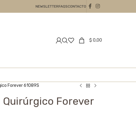
NEWSLETTER
FAQS
CONTACTO
$
0,00
rgico Forever 61089S
 Quirúrgico Forever