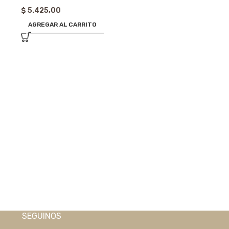
$
5.425,00
AGREGAR AL CARRITO
Esclava de Acer
4141S
$
4.960,00
AGREGAR AL 
SEGUINOS