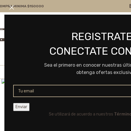
OMPRA MINIMA $150000
Atención por WA
Consultanos
REGISTRATE
+54 9 11 7166-5043
ventas@frvr.com.ar
CONECTATE CON
Sea el primero en conocer nuestras últ
obtenga ofertas exclusi
Click to enlarge
Se utilizará de acuerdo a nuestros
Término