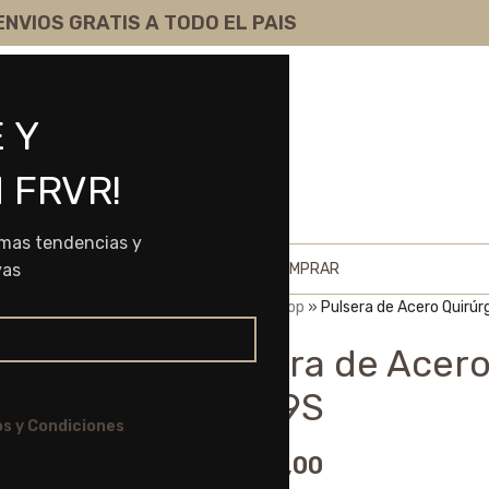
ENVIOS GRATIS A TODO EL PAIS
 Y
 FRVR!
imas tendencias y
HOME
SHOP
SOBRE NOSOTROS
COMO COMPRAR
vas
Portada
»
Shop
»
Pulsera de Acero Quirú
Pulsera de Acero
61089S
s y Condiciones
$
13.175,00