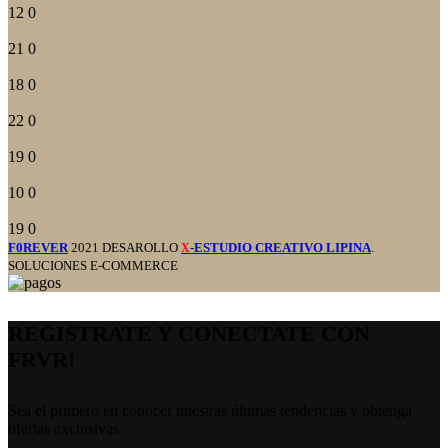
12
0
21
0
18
0
22
0
19
0
10
0
19
0
F0REVER
2021 DESAROLLO
-ESTUDIO CREATIVO LIPINA
.
X
SOLUCIONES E-COMMERCE
REGISTRATE Y CONECTATE CON
FRVR!
Sea el primero en conocer nuestras últimas tendencias y obtenga
ofertas exclusivas