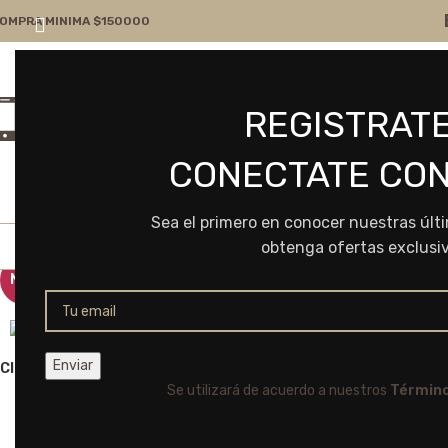
OMPRA MINIMA $150000
Atención por WA
Consultanos
REGISTRATE
+54 9 11 7166-5043
ventas@frvr.com.ar
CONECTATE CON
Sea el primero en conocer nuestras últ
obtenga ofertas exclusi
NEW
Click to enlarge
Se utilizará de acuerdo a nuestros
Término