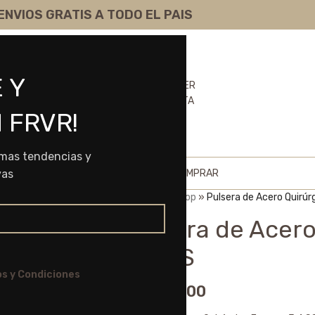
ENVIOS GRATIS A TODO EL PAIS
 Y
 FRVR!
imas tendencias y
HOME
SHOP
SOBRE NOSOTROS
COMO COMPRAR
vas
Portada
»
Shop
»
Pulsera de Acero Quirúr
Pulsera de Acero
3 4 SS
s y Condiciones
$
6.045,00