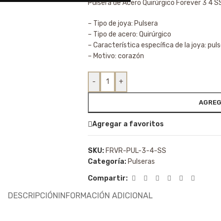
Pulsera de Acero Quirúrgico Forever 3 4 S
– Tipo de joya: Pulsera
– Tipo de acero: Quirúrgico
– Característica específica de la joya: puls
– Motivo: corazón
-
+
AGREG
Agregar a favoritos
SKU:
FRVR-PUL-3-4-SS
Categoría:
Pulseras
Compartir:
DESCRIPCIÓN
INFORMACIÓN ADICIONAL