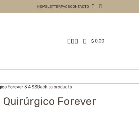
NEWSLETTER
FAQS
CONTACTO
$
0,00
gico Forever 3 4 SS
Back to products
 Quirúrgico Forever