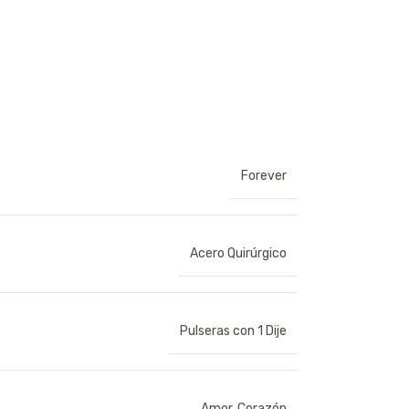
Forever
Acero Quirúrgico
Pulseras con 1 Dije
Amor
,
Corazón