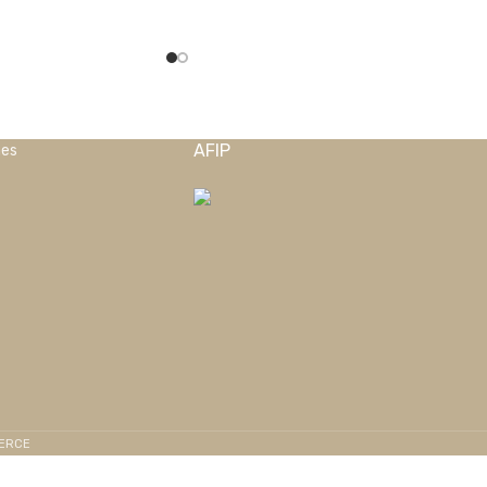
AFIP
nes
MERCE