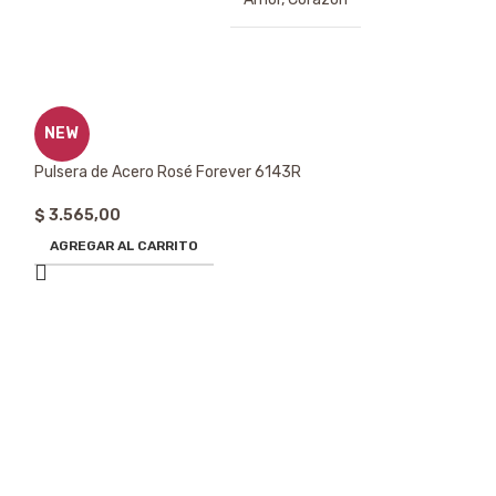
NEW
Pulsera de Acero Rosé Forever 6143R
$
3.565,00
AGREGAR AL CARRITO
Esclava de Acero
$
5.270,00
AGREGAR AL CA