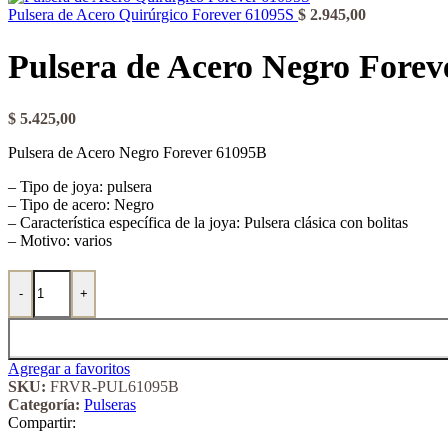
Pulsera de Acero Quirúrgico Forever 61095S
$
2.945,00
Pulsera de Acero Negro Forev
$
5.425,00
Pulsera de Acero Negro Forever 61095B
– Tipo de joya: pulsera
– Tipo de acero: Negro
– Característica específica de la joya: Pulsera clásica con bolitas
– Motivo: varios
Pulsera de Acero Negro Forever 61095B cantidad
-
+
Agregar a favoritos
SKU:
FRVR-PUL61095B
Categoría:
Pulseras
Compartir: