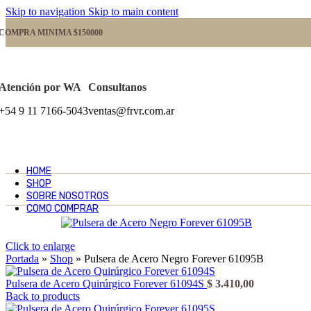
Skip to navigation
Skip to main content
COMPRA MINIMA $150000
Atención por WA
Consultanos
+54 9 11 7166-5043
ventas@frvr.com.ar
HOME
SHOP
SOBRE NOSOTROS
COMO COMPRAR
Click to enlarge
Portada
»
Shop
»
Pulsera de Acero Negro Forever 61095B
Pulsera de Acero Quirúrgico Forever 61094S
$
3.410,00
Back to products