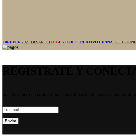
F0REVER
2021 DESAROLLO
-ESTUDIO CREATIVO LIPINA
. SOLUCION
X
REGISTRATE Y CONECT
Sea el primero en conocer nuestras últimas tendencias y obtenga ofert