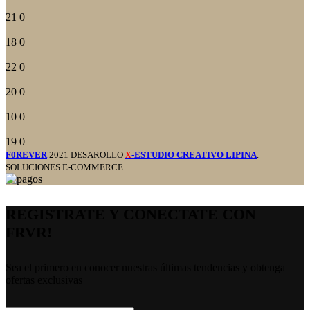
21
0
18
0
22
0
20
0
10
0
19
0
F0REVER
2021 DESAROLLO
-ESTUDIO CREATIVO LIPINA
.
X
SOLUCIONES E-COMMERCE
REGISTRATE Y CONECTATE CON
FRVR!
Sea el primero en conocer nuestras últimas tendencias y obtenga
ofertas exclusivas