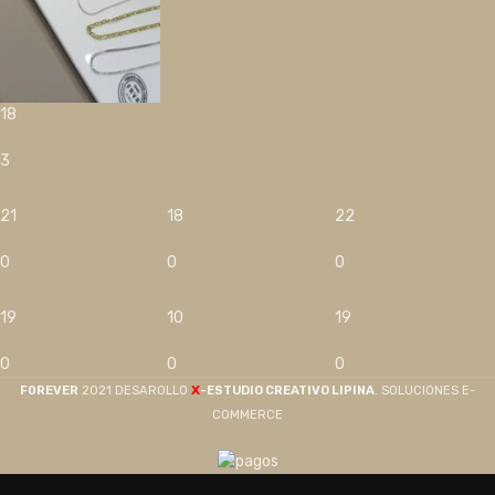
18
3
21
18
22
0
0
0
19
10
19
0
0
0
X
F0REVER
2021 DESAROLLO
-ESTUDIO CREATIVO LIPINA
. SOLUCIONES E-
COMMERCE