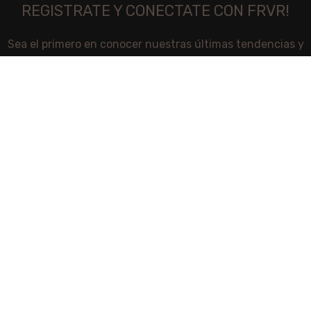
REGISTRATE Y CONECTATE CON FRVR!
Sea el primero en conocer nuestras últimas tendencias y
obtenga ofertas exclusivas
Se utilizará de acuerdo a nuestros
Términos y Condiciones
Shop
Wishlist
Carrito
My account