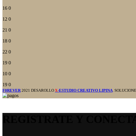
16
0
12
0
21
0
18
0
22
0
19
0
10
0
19
0
F0REVER
2021 DESAROLLO
-ESTUDIO CREATIVO LIPINA
. SOLUCION
X
REGISTRATE Y CONECT