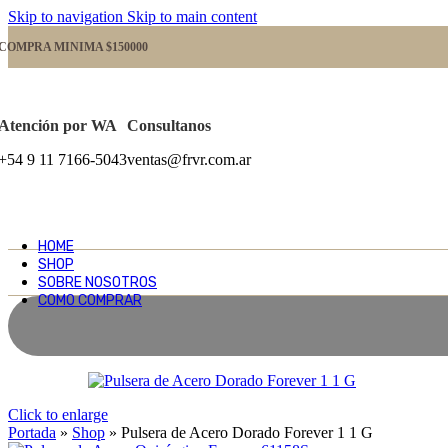
Skip to navigation
Skip to main content
COMPRA MINIMA $150000
Atención por WA
Consultanos
+54 9 11 7166-5043
ventas@frvr.com.ar
HOME
SHOP
SOBRE NOSOTROS
COMO COMPRAR
Click to enlarge
Portada
»
Shop
»
Pulsera de Acero Dorado Forever 1 1 G