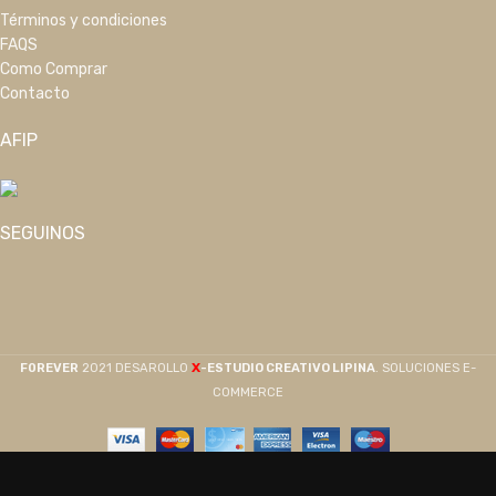
Términos y condiciones
FAQS
Como Comprar
Contacto
AFIP
SEGUINOS
X
F0REVER
2021 DESAROLLO
-ESTUDIO CREATIVO LIPINA
. SOLUCIONES E-
COMMERCE