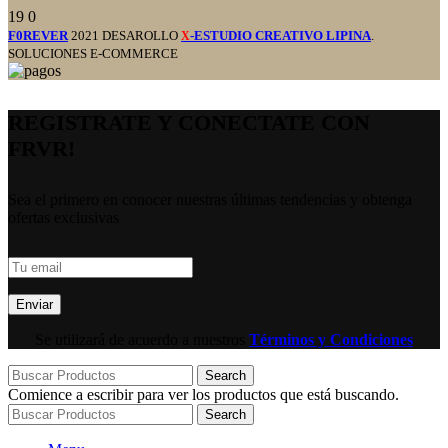
19
0
F0REVER
2021 DESAROLLO
-ESTUDIO CREATIVO LIPINA
.
X
SOLUCIONES E-COMMERCE
REGISTRATE Y CONECTATE CON
FRVR!
Sea el primero en conocer nuestras últimas tendencias y obtenga
ofertas exclusivas
Se utilizará de acuerdo a nuestros
Términos y Condiciones
Search
Comience a escribir para ver los productos que está buscando.
Search