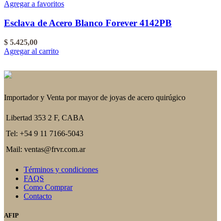
Agregar a favoritos
Esclava de Acero Blanco Forever 4142PB
$
5.425,00
Agregar al carrito
Importador y Venta por mayor de joyas de acero quirúgico
Libertad 353 2 F, CABA
Tel: +54 9 11 7166-5043
Mail: ventas@frvr.com.ar
Términos y condiciones
FAQS
Como Comprar
Contacto
AFIP