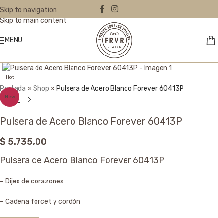
Skip to navigation
Skip to main content
MENU
Click to enlarge
Hot
Portada
»
Shop
»
Pulsera de Acero Blanco Forever 60413P
New
Pulsera de Acero Blanco Forever 60413P
$
5.735,00
Pulsera de Acero Blanco Forever 60413P
– Dijes de corazones
– Cadena forcet y cordón