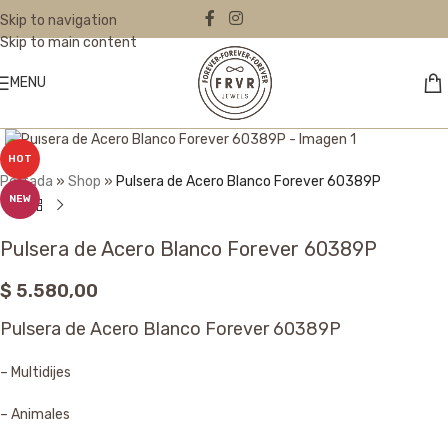
Skip to navigation
Skip to main content
MENU
Click to enlarge
HOT
Portada
»
Shop
»
Pulsera de Acero Blanco Forever 60389P
NEW
Pulsera de Acero Blanco Forever 60389P
$
5.580,00
Pulsera de Acero Blanco Forever 60389P
– Multidijes
– Animales