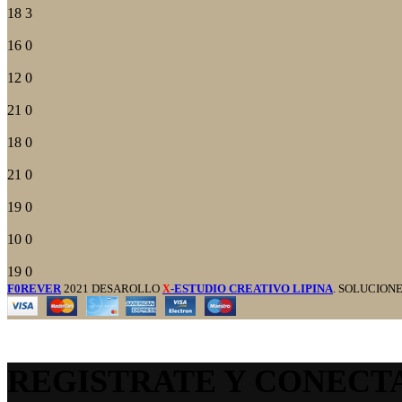
18
3
16
0
12
0
21
0
18
0
21
0
19
0
10
0
19
0
F0REVER
2021 DESAROLLO
-ESTUDIO CREATIVO LIPINA
. SOLUCION
X
REGISTRATE Y CONECT