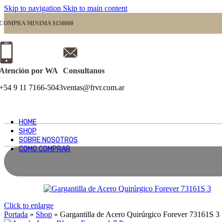
Skip to navigation
Skip to main content
COMPRA MINIMA $150000
Atención por WA
Consultanos
+54 9 11 7166-5043
ventas@frvr.com.ar
HOME
SHOP
SOBRE NOSOTROS
COMO COMPRAR
Click to enlarge
Portada
»
Shop
»
Gargantilla de Acero Quirúrgico Forever 73161S 3