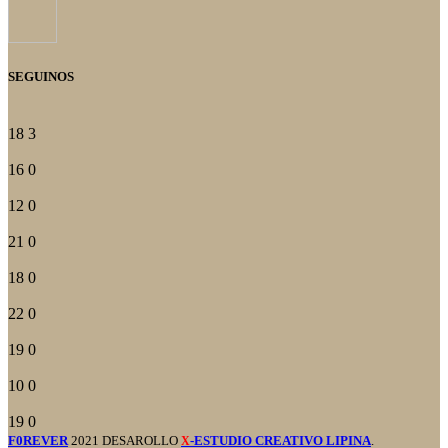
SEGUINOS
18
3
16
0
12
0
21
0
18
0
22
0
19
0
10
0
19
0
F0REVER
2021 DESAROLLO
-ESTUDIO CREATIVO LIPINA
.
X