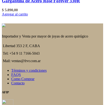
Gargantilla de Acero Rosé Forever 330R
$
5.890,00
Agregar al carrito
Importador y Venta por mayor de joyas de acero quirúgico
Libertad 353 2 F, CABA
Tel: +54 9 11 7166-5043
Mail: ventas@frvr.com.ar
Términos y condiciones
FAQS
Como Comprar
Contacto
AFIP