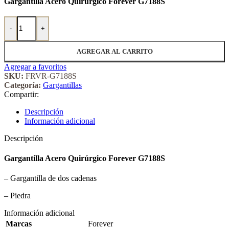
Gargantilla Acero Quirúrgico Forever G7188S
Gargantilla Acero Quirúrgico Forever 7188S cantidad
-
+
AGREGAR AL CARRITO
Agregar a favoritos
SKU:
FRVR-G7188S
Categoría:
Gargantillas
Compartir:
Descripción
Información adicional
Descripción
Gargantilla Acero Quirúrgico Forever G7188S
– Gargantilla de dos cadenas
– Piedra
Información adicional
Marcas
Forever