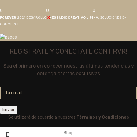
0
0
0
X
F0REVER
2021 DESAROLLO
-ESTUDIO CREATIVO LIPINA
. SOLUCIONES E-
COMMERCE
REGISTRATE Y CONECTATE CON FRVR!
Sea el primero en conocer nuestras últimas tendencias y
obtenga ofertas exclusivas
Se utilizará de acuerdo a nuestros
Términos y Condiciones
Shop