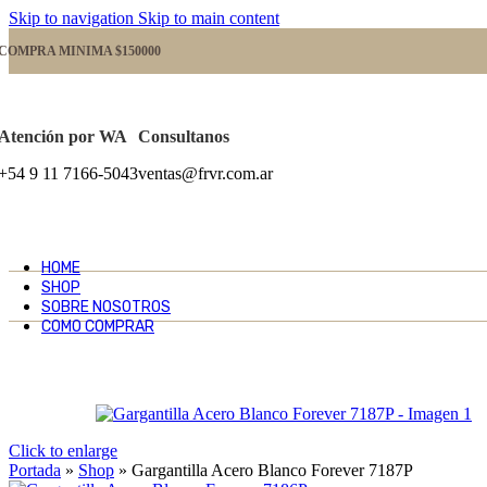
Skip to navigation
Skip to main content
COMPRA MINIMA $150000
Atención por WA
Consultanos
+54 9 11 7166-5043
ventas@frvr.com.ar
HOME
SHOP
SOBRE NOSOTROS
COMO COMPRAR
Click to enlarge
Portada
»
Shop
»
Gargantilla Acero Blanco Forever 7187P