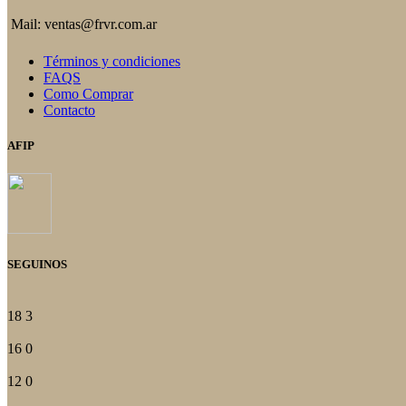
Mail: ventas@frvr.com.ar
Términos y condiciones
FAQS
Como Comprar
Contacto
AFIP
SEGUINOS
18
3
16
0
12
0