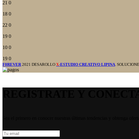
21
0
18
0
22
0
19
0
10
0
19
0
F0REVER
2021 DESAROLLO
-ESTUDIO CREATIVO LIPINA
. SOLUCION
X
REGISTRATE Y CONECT
Sea el primero en conocer nuestras últimas tendencias y obtenga ofert