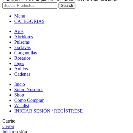
Search
Menu
CATEGORIAS
Aros
Abridores
Pulseras
Esclavas
Gargantillas
Rosarios
Dijes
Anillos
Cadenas
Inicio
Sobre Nosotros
Shop
Como Comprar
Wishlist
INICIAR SESIÓN / REGÍSTRESE
Carrito
Cerrar
Iniciar sesión