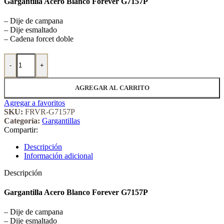
Gargantilla Acero Blanco Forever G7157P
– Dije de campana
– Dije esmaltado
– Cadena forcet doble
Gargantilla Acero Blanco Forever 7157P cantidad
-
+
AGREGAR AL CARRITO
Agregar a favoritos
SKU:
FRVR-G7157P
Categoría:
Gargantillas
Compartir:
Descripción
Información adicional
Descripción
Gargantilla Acero Blanco Forever G7157P
– Dije de campana
– Dije esmaltado