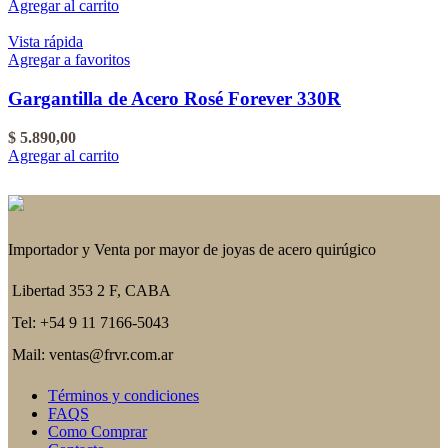
Agregar al carrito
Vista rápida
Agregar a favoritos
Gargantilla de Acero Rosé Forever 330R
$
5.890,00
Agregar al carrito
Importador y Venta por mayor de joyas de acero quirúgico
Libertad 353 2 F, CABA
Tel: +54 9 11 7166-5043
Mail: ventas@frvr.com.ar
Términos y condiciones
FAQS
Como Comprar