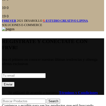
10
0
19
0
F0REVER
2021 DESAROLLO
-ESTUDIO CREATIVO LIPINA
.
X
SOLUCIONES E-COMMERCE
REGISTRATE Y CONECTATE CON
FRVR!
Sea el primero en conocer nuestras últimas tendencias y obtenga
ofertas exclusivas
Se utilizará de acuerdo a nuestros
Términos y Condiciones
Search
Comience a escribir para ver los productos que está buscando.