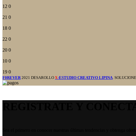
12
0
21
0
18
0
22
0
20
0
10
0
19
0
F0REVER
2021 DESAROLLO
-ESTUDIO CREATIVO LIPINA
. SOLUCION
X
REGISTRATE Y CONECT
Sea el primero en conocer nuestras últimas tendencias y obtenga ofert