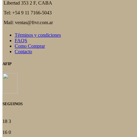
Libertad 353 2 F, CABA
Tel: +54 9 11 7166-5043
Mail: ventas@frvr.com.ar
Términos y condiciones
FAQS
Como Comprar
Contacto
AFIP
SEGUINOS
18
3
16
0