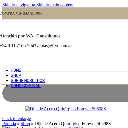
Skip to navigation
Skip to main content
COMPRA MINIMA $150000
Atención por WA
Consultanos
+54 9 11 7166-5043
ventas@frvr.com.ar
HOME
SHOP
SOBRE NOSOTROS
COMO COMPRAR
Click to enlarge
Portada
»
Shop
»
Dije de Acero Quirúrgico Forever 50598S