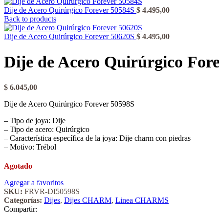
Dije de Acero Quirúrgico Forever 50584S
$
4.495,00
Back to products
Dije de Acero Quirúrgico Forever 50620S
$
4.495,00
Dije de Acero Quirúrgico For
$
6.045,00
Dije de Acero Quirúrgico Forever 50598S
– Tipo de joya: Dije
– Tipo de acero: Quirúrgico
– Característica específica de la joya: Dije charm con piedras
– Motivo: Trébol
Agotado
Agregar a favoritos
SKU:
FRVR-DI50598S
Categorías:
Dijes
,
Dijes CHARM
,
Linea CHARMS
Compartir: