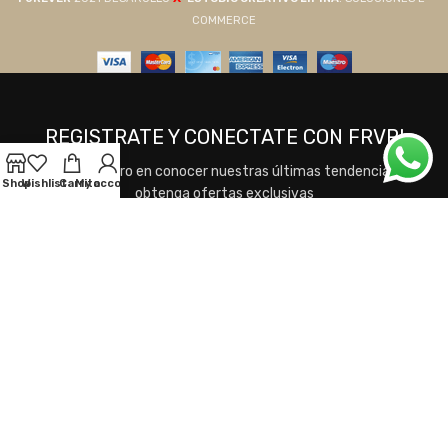
COMMERCE
REGISTRATE Y CONECTATE CON FRVR!
Sea el primero en conocer nuestras últimas tendencias y
Shop
Wishlist
Carrito
My account
obtenga ofertas exclusivas
Se utilizará de acuerdo a nuestros
Términos y
Condiciones