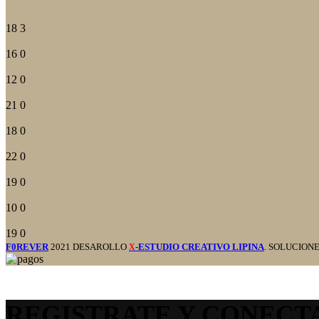
18
3
16
0
12
0
21
0
18
0
22
0
19
0
10
0
19
0
F0REVER
2021 DESAROLLO
-ESTUDIO CREATIVO LIPINA
. SOLUCION
X
REGISTRATE Y CONECT