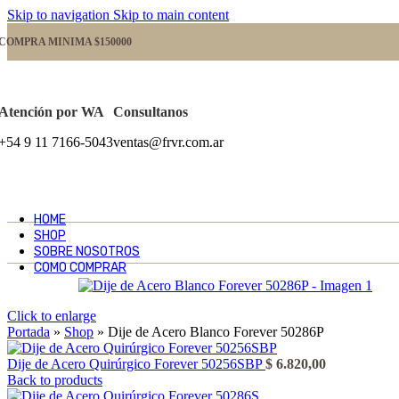
Skip to navigation
Skip to main content
COMPRA MINIMA $150000
Atención por WA
Consultanos
+54 9 11 7166-5043
ventas@frvr.com.ar
HOME
SHOP
SOBRE NOSOTROS
COMO COMPRAR
Click to enlarge
Portada
»
Shop
»
Dije de Acero Blanco Forever 50286P
Dije de Acero Quirúrgico Forever 50256SBP
$
6.820,00
Back to products