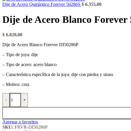
Dije de Acero Quirúrgico Forever 50286S
$
6.355,00
Dije de Acero Blanco Forever
$
6.820,00
Dije de Acero Blanco Forever DI50286P
– Tipo de joya: dije
– Tipo de acero: acero blanco
– Característica específica de la joya: dije con piedra y strass
– Motivo: cruz
Dije de Acero Blanco Forever 50286P cantidad
-
+
Agregar a favoritos
SKU:
FRVR-DI50286P