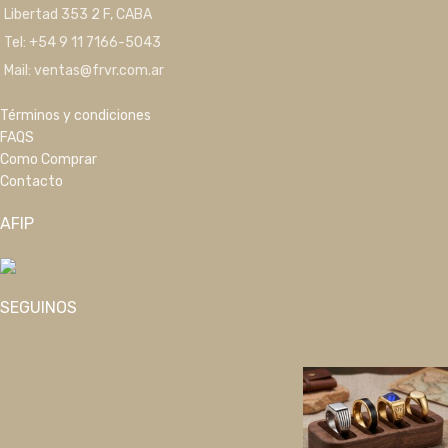
Libertad 353 2 F, CABA
Tel: +54 9 11 7166-5043
Mail: ventas@frvr.com.ar
Términos y condiciones
FAQS
Como Comprar
Contacto
AFIP
SEGUINOS