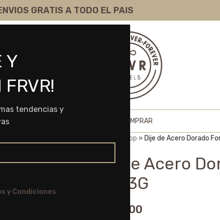
ENVIOS GRATIS A TODO EL PAIS
 Y
 FRVR!
imas tendencias y
HOME
SHOP
SOBRE NOSOTROS
COMO COMPRAR
vas
Portada
»
Shop
»
Dije de Acero Dorado F
Dije de Acero Do
50633G
s y Condiciones
$
6.975,00