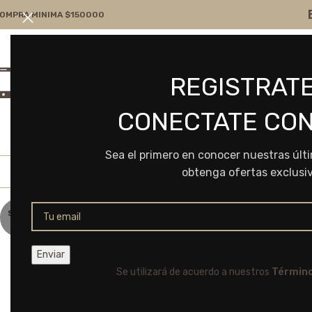
OMPRA MINIMA $150000
Atención por WA
Consultanos
REGISTRATE
+54 9 11 7166-5043
ventas@frvr.com.ar
CONECTATE CON
Sea el primero en conocer nuestras últ
obtenga ofertas exclusi
SOLD
OUT
Se utilizará de acuerdo a nuestros
Término