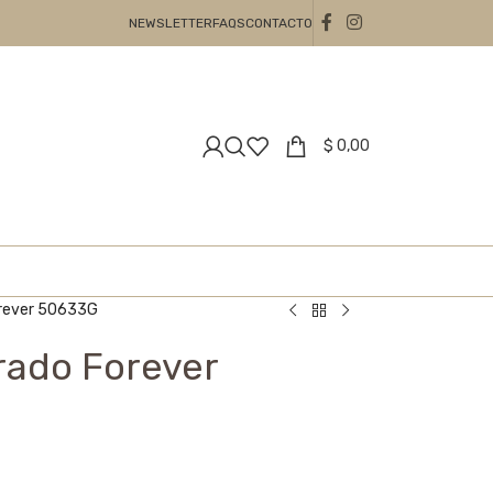
NEWSLETTER
FAQS
CONTACTO
$
0,00
orever 50633G
rado Forever