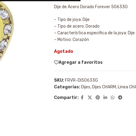
Dije de Acero Dorado Forever 50633G
– Tipo de joya: Dije
– Tipo de acero: Dorado
– Característica específica de la joya: Di
– Motivo: Corazón
Agotado
Agregar a favoritos
SKU:
FRVR-DI50633G
Categorías:
Dijes
,
Dijes CHARM
,
Linea C
Compartir: