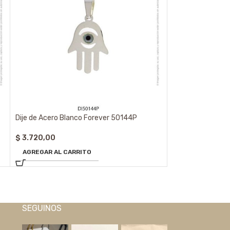
Dije de Acero Blanco Forever 50144P
Dije de Acero Qui
$
3.720,00
$
3.410,00
AGREGAR AL CARRITO
AGREGAR AL CA
SEGUINOS