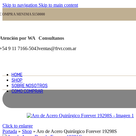
Skip to navigation
Skip to main content
COMPRA MINIMA $150000
Atención por WA
Consultanos
+54 9 11 7166-5043
ventas@frvr.com.ar
HOME
SHOP
SOBRE NOSOTROS
COMO COMPRAR
Click to enlarge
Portada
»
Shop
»
Aro de Acero Quirúrgico Forever 19298S