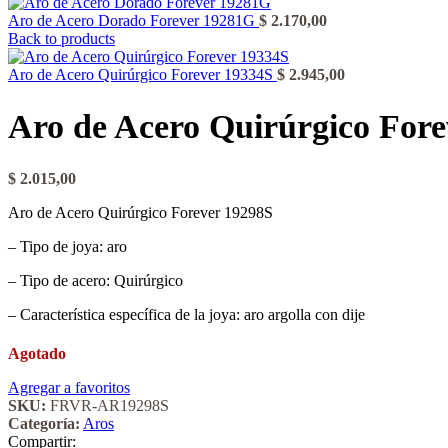
Aro de Acero Dorado Forever 19281G
$
2.170,00
Back to products
Aro de Acero Quirúrgico Forever 19334S
$
2.945,00
Aro de Acero Quirúrgico Fore
$
2.015,00
Aro de Acero Quirúrgico Forever 19298S
– Tipo de joya: aro
– Tipo de acero: Quirúrgico
– Característica específica de la joya: aro argolla con dije
Agotado
Agregar a favoritos
SKU:
FRVR-AR19298S
Categoría:
Aros
Compartir: