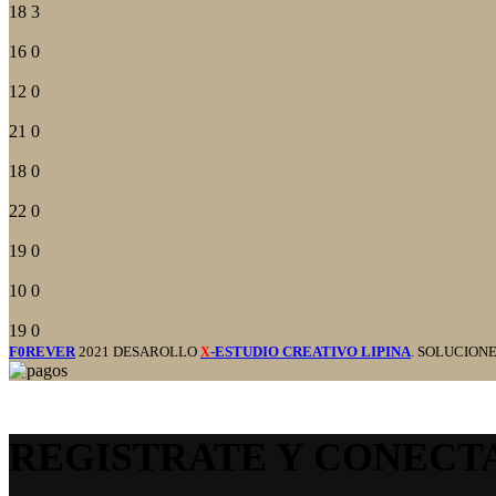
18
3
16
0
12
0
21
0
18
0
22
0
19
0
10
0
19
0
F0REVER
2021 DESAROLLO
-ESTUDIO CREATIVO LIPINA
. SOLUCION
X
REGISTRATE Y CONECT