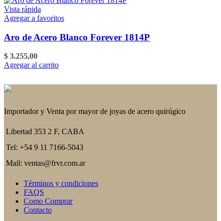
Vista rápida
Agregar a favoritos
Aro de Acero Blanco Forever 1814P
$
3.255,00
Agregar al carrito
Importador y Venta por mayor de joyas de acero quirúgico
Libertad 353 2 F, CABA
Tel: +54 9 11 7166-5043
Mail: ventas@frvr.com.ar
Términos y condiciones
FAQS
Como Comprar
Contacto