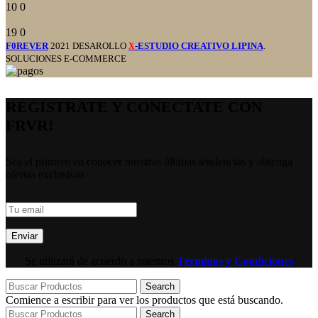
10
0
19
0
F0REVER
2021 DESAROLLO
-ESTUDIO CREATIVO LIPINA
.
X
SOLUCIONES E-COMMERCE
REGISTRATE Y CONECTATE CON
FRVR!
Sea el primero en conocer nuestras últimas tendencias y obtenga
ofertas exclusivas
Se utilizará de acuerdo a nuestros
Términos y Condiciones
Search
Comience a escribir para ver los productos que está buscando.
Search