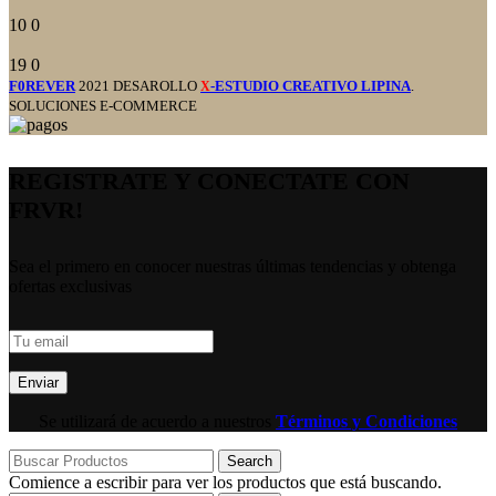
10
0
19
0
F0REVER
2021 DESAROLLO
-ESTUDIO CREATIVO LIPINA
.
X
SOLUCIONES E-COMMERCE
REGISTRATE Y CONECTATE CON
FRVR!
Sea el primero en conocer nuestras últimas tendencias y obtenga
ofertas exclusivas
Se utilizará de acuerdo a nuestros
Términos y Condiciones
Search
Comience a escribir para ver los productos que está buscando.