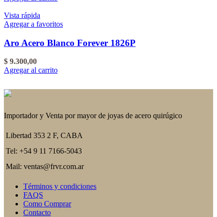
Vista rápida
Agregar a favoritos
Aro Acero Blanco Forever 1826P
$
9.300,00
Agregar al carrito
Importador y Venta por mayor de joyas de acero quirúgico
Libertad 353 2 F, CABA
Tel: +54 9 11 7166-5043
Mail: ventas@frvr.com.ar
Términos y condiciones
FAQS
Como Comprar
Contacto