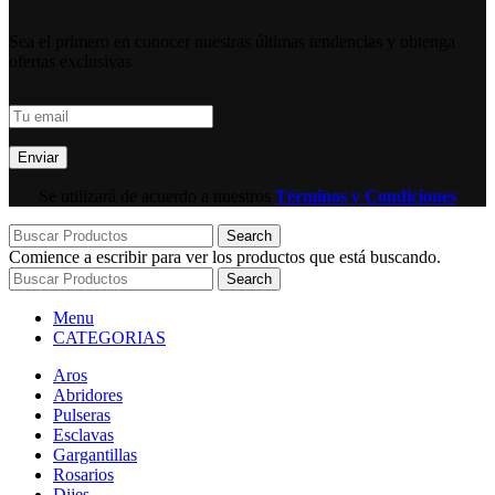
Sea el primero en conocer nuestras últimas tendencias y obtenga
ofertas exclusivas
Se utilizará de acuerdo a nuestros
Términos y Condiciones
Search
Comience a escribir para ver los productos que está buscando.
Search
Menu
CATEGORIAS
Aros
Abridores
Pulseras
Esclavas
Gargantillas
Rosarios
Dijes