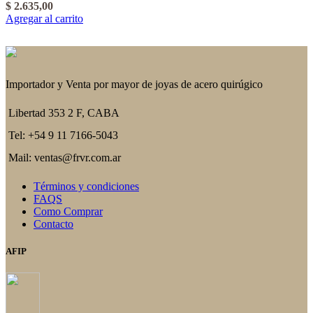
$
2.635,00
Agregar al carrito
Importador y Venta por mayor de joyas de acero quirúgico
Libertad 353 2 F, CABA
Tel: +54 9 11 7166-5043
Mail: ventas@frvr.com.ar
Términos y condiciones
FAQS
Como Comprar
Contacto
AFIP