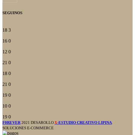
SEGUINOS
18
3
16
0
12
0
21
0
18
0
21
0
19
0
10
0
19
0
F0REVER
2021 DESAROLLO
-ESTUDIO CREATIVO LIPINA
.
X
SOLUCIONES E-COMMERCE