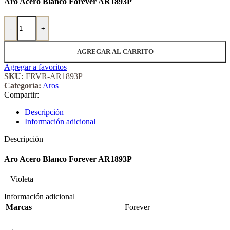
Aro Acero Blanco Forever AR1893P
Aro Acero Blanco Forever 1893P cantidad
-
+
AGREGAR AL CARRITO
Agregar a favoritos
SKU:
FRVR-AR1893P
Categoría:
Aros
Compartir:
Descripción
Información adicional
Descripción
Aro Acero Blanco Forever AR1893P
– Violeta
Información adicional
Marcas
Forever