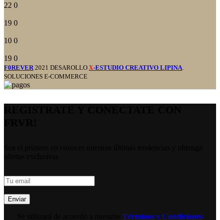
22
0
19
0
10
0
19
0
F0REVER
2021 DESAROLLO
-ESTUDIO CREATIVO LIPINA
.
X
SOLUCIONES E-COMMERCE
REGISTRATE Y CONECTATE CON
FRVR!
Sea el primero en conocer nuestras últimas tendencias y obtenga
ofertas exclusivas
Se utilizará de acuerdo a nuestros
Términos y Condiciones