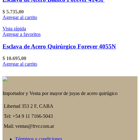
$
5.735,00
Agregar al carrito
Vista rápida
Agregar a favoritos
Esclava de Acero Quirúrgico Forever 4055N
$
10.695,00
Agregar al carrito
Importador y Venta por mayor de joyas de acero quirúgico
Libertad 353 2 F, CABA
Tel: +54 9 11 7166-5043
Mail: ventas@frvr.com.ar
Términos y condiciones