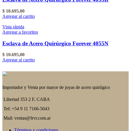
$
10.695,00
Agregar al carrito
Vista rápida
Agregar a favoritos
Esclava de Acero Quirúrgico Forever 4055N
$
10.695,00
Agregar al carrito
Importador y Venta por mayor de joyas de acero quirúgico
Libertad 353 2 F, CABA
Tel: +54 9 11 7166-5043
Mail: ventas@frvr.com.ar
Términos y condiciones