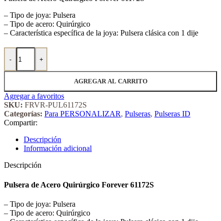
– Tipo de joya: Pulsera
– Tipo de acero: Quirúrgico
– Característica específica de la joya: Pulsera clásica con 1 dije
Pulsera de Acero Quirúrgico Forever 61172S cantidad
-
+
AGREGAR AL CARRITO
Agregar a favoritos
SKU:
FRVR-PUL61172S
Categorías:
Para PERSONALIZAR
,
Pulseras
,
Pulseras ID
Compartir:
Descripción
Información adicional
Descripción
Pulsera de Acero Quirúrgico Forever 61172S
– Tipo de joya: Pulsera
– Tipo de acero: Quirúrgico