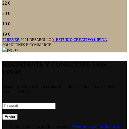
22
0
20
0
10
0
19
0
F0REVER
2021 DESAROLLO
-ESTUDIO CREATIVO LIPINA
.
X
SOLUCIONES E-COMMERCE
REGISTRATE Y CONECTATE CON
FRVR!
Sea el primero en conocer nuestras últimas tendencias y obtenga
ofertas exclusivas
Se utilizará de acuerdo a nuestros
Términos y Condiciones